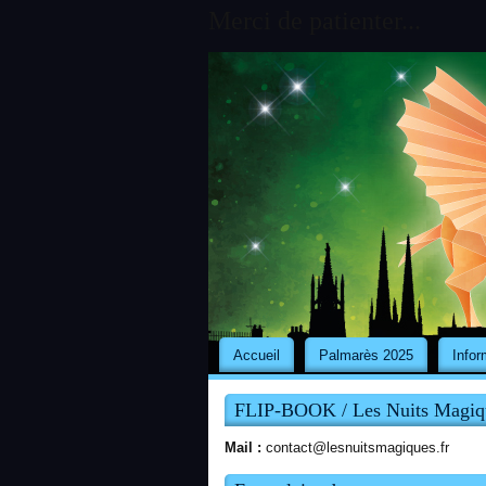
Merci de patienter...
Accueil
Palmarès 2025
Infor
FLIP-BOOK / Les Nuits Magiq
Mail :
contact@lesnuitsmagiques.fr